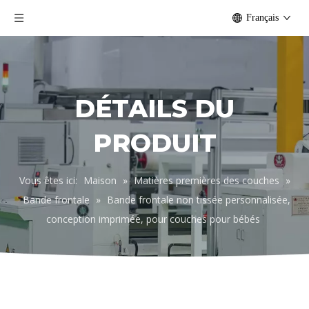
Français
DÉTAILS DU
PRODUIT
Vous êtes ici:
Maison
»
Matières premières des couches
»
Bande frontale
»
Bande frontale non tissée personnalisée,
conception imprimée, pour couches pour bébés