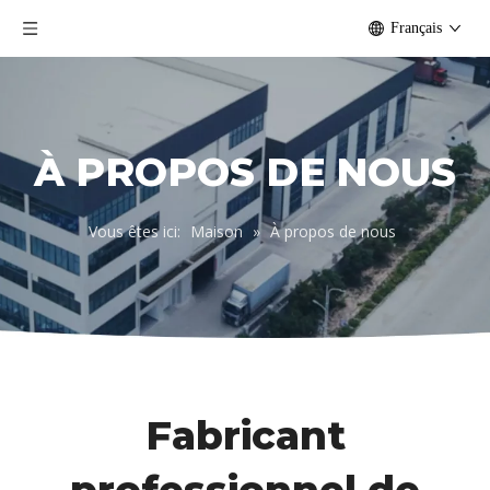
Français
À PROPOS DE NOUS
Vous êtes ici:
Maison
»
À propos de nous
Fabricant