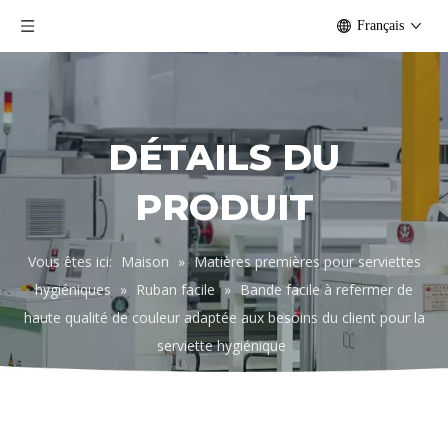
Français
DÉTAILS DU
PRODUIT
Vous êtes ici:
Maison
»
Matières premières pour serviettes
hygiéniques
»
Ruban facile
»
Bande facile à refermer de
haute qualité de couleur adaptée aux besoins du client pour la
serviette hygiénique